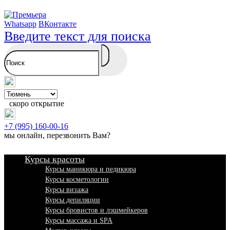
Whatsapp
ВКонтакте
Введите текст для поиска
скоро открытие
+7 (995) 160-00-16
мы онлайн,
перезвонить Вам
?
Курсы красоты
Курсы маникюра и педикюра
Курсы косметологии
Курсы визажа
Курсы депиляции
Курсы бровистов и лэшмейкеров
Курсы массажа и SPA