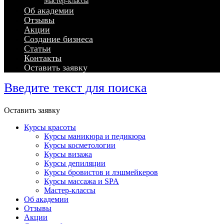
Мастер-классы
Об академии
Отзывы
Акции
Создание бизнеса
Статьи
Контакты
Оставить заявку
Введите текст для поиска
Оставить заявку
Курсы красоты
Курсы маникюра и педикюра
Курсы косметологии
Курсы визажа
Курсы депиляции
Курсы бровистов и лэшмейкеров
Курсы массажа и SPA
Мастер-классы
Об академии
Отзывы
Акции