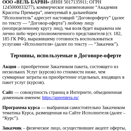
ООО «ВЕЛЬ БАРВИ»
(ИНН 5017135911; ОГРН
1245000033277), коммерческое наименование “Академия
Красоты Премьера”, именуемый в дальнейшем
“Исполнитель” адресует настоящий “Договороферту” (далее
по тексту — “Договор-оферта”) любому лицу
(неопределенному кругу лиц), чья воля будет выражена им
лично либо через уполномоченного представителя (ст. 182,
185 ГК РФ), выразившему готовность воспользоваться
услугами «Исполнителя» (далее по тексту — “Заказчик”).
Термины, используемые в Договоре-оферте
Акция
– приобретение Заказчиком пакета, состоящего из
нескольких Услуг (курсов) по стоимости ниже, чем
суммарные затраты на приобретение отдельных, входящих в
пакет услуг (курсов).
Сайт
— совокупность страниц в Интернете, объединенная
доменным именем:
https://apremiera.ru/
Программа курса
— выбранная самостоятельно Заказчиком
тематика Курса, размещенная на Сайте Исполнителя (далее –
“Курс”).
Заказчик
– физическое лицо, осуществившее акцепт оферты,