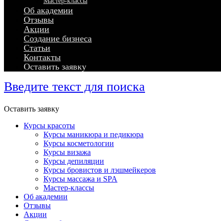
Мастер-классы
Об академии
Отзывы
Акции
Создание бизнеса
Статьи
Контакты
Оставить заявку
Введите текст для поиска
Оставить заявку
Курсы красоты
Курсы маникюра и педикюра
Курсы косметологии
Курсы визажа
Курсы депиляции
Курсы бровистов и лэшмейкеров
Курсы массажа и SPA
Мастер-классы
Об академии
Отзывы
Акции