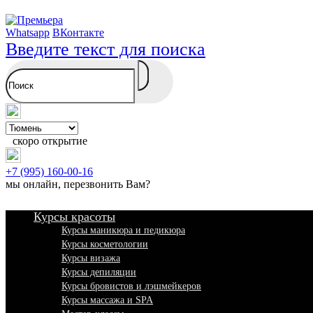
Whatsapp
ВКонтакте
Введите текст для поиска
скоро открытие
+7 (995) 160-00-16
мы онлайн,
перезвонить Вам
?
Курсы красоты
Курсы маникюра и педикюра
Курсы косметологии
Курсы визажа
Курсы депиляции
Курсы бровистов и лэшмейкеров
Курсы массажа и SPA