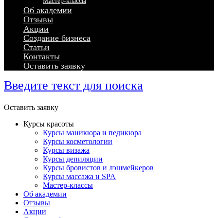
Мастер-классы
Об академии
Отзывы
Акции
Создание бизнеса
Статьи
Контакты
Оставить заявку
Введите текст для поиска
Оставить заявку
Курсы красоты
Курсы маникюра и педикюра
Курсы косметологии
Курсы визажа
Курсы депиляции
Курсы бровистов и лэшмейкеров
Курсы массажа и SPA
Мастер-классы
Об академии
Отзывы
Акции