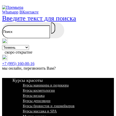
Whatsapp
ВКонтакте
Введите текст для поиска
скоро открытие
+7 (995) 160-00-16
мы онлайн,
перезвонить Вам
?
Курсы красоты
Курсы маникюра и педикюра
Курсы косметологии
Курсы визажа
Курсы депиляции
Курсы бровистов и лэшмейкеров
Курсы массажа и SPA