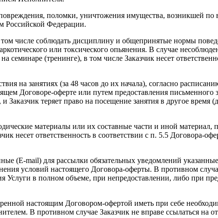
 повреждения, поломки, уничтожения имущества, возникшей по ви
вом Российской Федерации.
в том числе соблюдать дисциплину и общепринятые нормы поведе
наркотического или токсического опьянения. В случае несоблюд
на семинаре (тренинге), в том числе Заказчик несет ответственно
твия на занятиях (за 48 часов до их начала), согласно распис
оящем Договоре-оферте или путем предоставления письменного з
и Заказчик теряет право на посещение занятия в другое время (
тодические материалы или их составные части и иной материал, 
чик несет ответственность в соответствии с п. 5.5 Договора-оф
ные (E-mail) для рассылки обязательных уведомлений указанные
ния условий настоящего Договора-оферты. В противном случае, 
я Услуги в полном объеме, при непредоставлении, либо при п
отренной настоящим Договором-офертой иметь при себе необходи
телем. В противном случае Заказчик не вправе ссылаться на отк