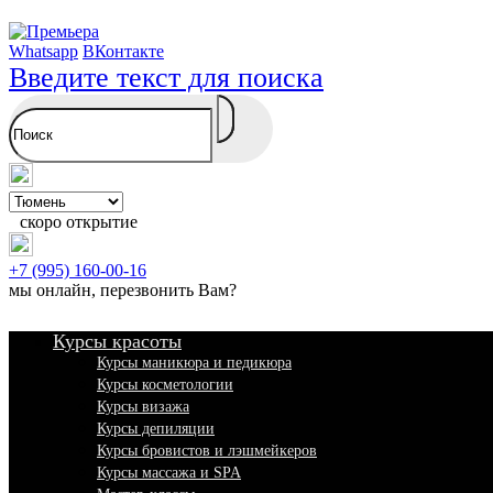
Whatsapp
ВКонтакте
Введите текст для поиска
скоро открытие
+7 (995) 160-00-16
мы онлайн,
перезвонить Вам
?
Курсы красоты
Курсы маникюра и педикюра
Курсы косметологии
Курсы визажа
Курсы депиляции
Курсы бровистов и лэшмейкеров
Курсы массажа и SPA