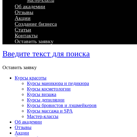
Мастер-классы
Об академии
Отзывы
Акции
Создание бизнеса
Статьи
Контакты
Оставить заявку
Введите текст для поиска
Оставить заявку
Курсы красоты
Курсы маникюра и педикюра
Курсы косметологии
Курсы визажа
Курсы депиляции
Курсы бровистов и лэшмейкеров
Курсы массажа и SPA
Мастер-классы
Об академии
Отзывы
Акции