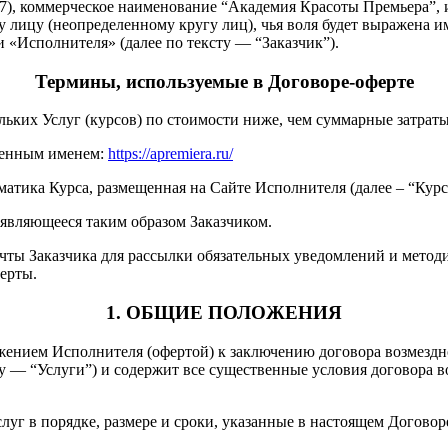
), коммерческое наименование “Академия Красоты Премьера”, 
 лицу (неопределенному кругу лиц), чья воля будет выражена им
 «Исполнителя» (далее по тексту — “Заказчик”).
Термины, используемые в Договоре-оферте
льких Услуг (курсов) по стоимости ниже, чем суммарные затраты
менным именем:
https://apremiera.ru/
атика Курса, размещенная на Сайте Исполнителя (далее – “Курс
 являющееся таким образом Заказчиком.
чты Заказчика для рассылки обязательных уведомлений и метод
ерты.
1. ОБЩИЕ ПОЛОЖЕНИЯ
жением Исполнителя (офертой) к заключению договора возмезд
у — “Услуги”) и содержит все существенные условия договора во
луг в порядке, размере и сроки, указанные в настоящем Договор