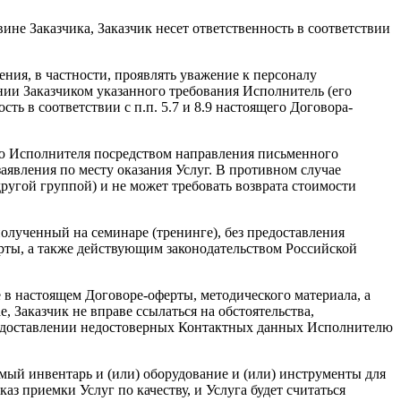
не Заказчика, Заказчик несет ответственность в соответствии
ния, в частности, проявлять уважение к персоналу
ении Заказчиком указанного требования Исполнитель (его
сть в соответствии с п.п. 5.7 и 8.9 настоящего Договора-
анию Исполнителя посредством направления письменного
аявления по месту оказания Услуг. В противном случае
другой группой) и не может требовать возврата стоимости
полученный на семинаре (тренинге), без предоставления
ерты, а также действующим законодательством Российской
 в настоящем Договоре-оферты, методического материала, а
Заказчик не вправе ссылаться на обстоятельства,
редоставлении недостоверных Контактных данных Исполнителю
мый инвентарь и (или) оборудование и (или) инструменты для
аз приемки Услуг по качеству, и Услуга будет считаться