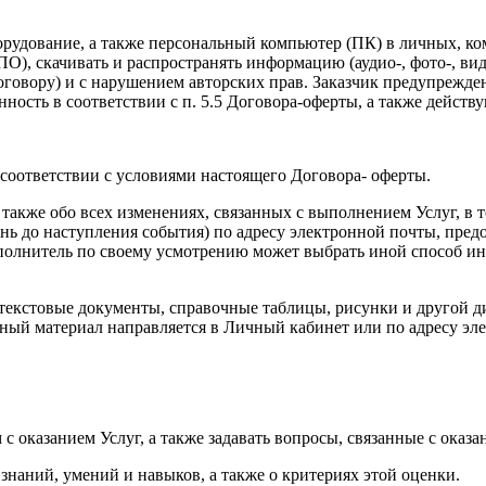
борудование, а также персональный компьютер (ПК) в личных, ком
ПО), скачивать и распространять информацию (аудио-, фото-, в
оговору) и с нарушением авторских прав. Заказчик предупрежде
нность в соответствии с п. 5.5 Договора-оферты, а также дейс
в соответствии с условиями настоящего Договора- оферты.
а также обо всех изменениях, связанных с выполнением Услуг, в 
ень до наступления события) по адресу электронной почты, пред
Исполнитель по своему усмотрению может выбрать иной способ 
(текстовые документы, справочные таблицы, рисунки и другой д
ный материал направляется в Личный кабинет или по адресу эл
с оказанием Услуг, а также задавать вопросы, связанные с оказа
наний, умений и навыков, а также о критериях этой оценки.