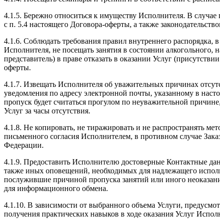
4.1.5. Бережно относиться к имуществу Исполнителя. В случае
с п. 5.4 настоящего Договора-оферты, а также законодательст
4.1.6. Соблюдать требования правил внутреннего распорядка, 
Исполнителя, не посещать занятия в состоянии алкогольного, 
представитель) в праве отказать в оказании Услуг (присутствии 
оферты.
4.1.7. Извещать Исполнителя об уважительных причинах отсутс
уведомления по адресу электронной почты, указанному в наст
пропуск будет считаться прогулом по неуважительной причине, 
Услуг за часы отсутствия.
4.1.8. Не копировать, не тиражировать и не распространять ме
письменного согласия Исполнителем, в противном случае Заказ
Федерации.
4.1.9. Предоставить Исполнителю достоверные Контактные дан
также иных оповещений, необходимых для надлежащего исполне
послужившие причиной пропуска занятий или иного неоказани
для информационного обмена.
4.1.10. В зависимости от выбранного объема Услуги, предусм
получения практических навыков в ходе оказания Услуг Исполни