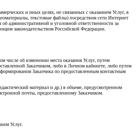
мерческих и иных целях, не связанных с оказанием Услуг, в
идеоматериалы, текстовые файлы) посредством сети Интернет
н об административной и уголовной ответственности за
твующим законодательством Российской Федерации.
том числе об изменении места оказания Услуг, путем
оставленной Заказчиком, либо в Личном кабинете, либо путем
информирования Заказчика по предоставленным контактным
идактический материал и др.) в объеме, предусмотренном
ектронной почты, предоставленному Заказчиком.
нием Услуг.