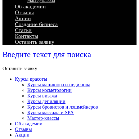
Мастер-классы
Об академии
Отзывы
Акции
Создание бизнеса
Статьи
Контакты
Оставить заявку
Введите текст для поиска
Оставить заявку
Курсы красоты
Курсы маникюра и педикюра
Курсы косметологии
Курсы визажа
Курсы депиляции
Курсы бровистов и лэшмейкеров
Курсы массажа и SPA
Мастер-классы
Об академии
Отзывы
Акции