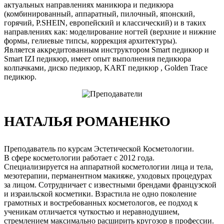
актуальных направлениях маникюра и педикюра
(комбинированный, аппаратный, пилочный, японский,
горячий, P.SHEIN, европейский и классический) и в таких
направлениях как: моделирование ногтей (верхние и нижние
формы, гелиевые типсы, коррекция архитектуры).
Является аккредитованным инструктором Smart педикюр и
Smart IZI педикюр, имеет опыт выполнения педикюра
колпачками, диско педикюр, KART педикюр , Golden Trace
педикюр.
НАТАЛЬЯ РОМАНЕНКО
Преподаватель по курсам Эстетической Косметологии.
В сфере косметологии работает с 2012 года.
Специализируется на аппаратной косметологии лица и тела,
мезотерапии, перманентном макияже, уходовых процедурах
за лицом. Сотрудничает с известными брендами французской
и израильской косметики. Взрастила не одно поколение
грамотных и востребованных косметологов, ее подход к
ученикам отличается чуткостью и неравнодушием,
стремлением максимально расширить кругозор в профессии.