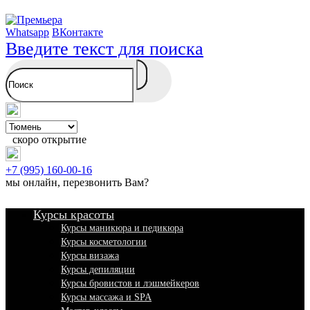
Whatsapp
ВКонтакте
Введите текст для поиска
скоро открытие
+7 (995) 160-00-16
мы онлайн,
перезвонить Вам
?
Курсы красоты
Курсы маникюра и педикюра
Курсы косметологии
Курсы визажа
Курсы депиляции
Курсы бровистов и лэшмейкеров
Курсы массажа и SPA