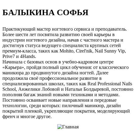
БАЛЫКИНА СОФЬЯ
Практикующий мастер ногтевого сервиса и преподаватель.
Более шести лет посвятила развитию своей карьеры в
индустрии ногтевого дизайна, начав с частного мастера и
достигнув статуса ведущего специалиста крупных сетей
премиум-класса, таких как Mohito, Cirel'nik, Nail Sunny Vip,
Prive7 и 4Hands.
Начинала с базовых основ в учебно-кадровом центре
«Карьера», пройдя полный цикл обучения: от классического
маникюра до продвинутого дизайна ногтей. Далее
продолжила своё профессиональное развитие в
специализированных школах, таких как Real Professional Nails
School, Анжелики Лобовой и Натальи Болдыревой, постоянно
пополняя багаж знаний новыми техниками и методами.
Постоянно осваивает новые направления и передовые
технологии, среди которых: пилочный маникюр, дизайн
покрытий пленкой, укрепляющие покрытия, моделирующий
френч и многое другое.