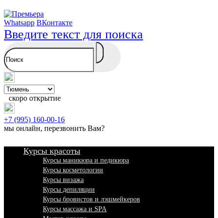
Whatsapp
ВКонтакте
Введите текст для поиска
скоро открытие
+7 (995) 160-00-16
мы онлайн,
перезвонить Вам
?
Курсы красоты
Курсы маникюра и педикюра
Курсы косметологии
Курсы визажа
Курсы депиляции
Курсы бровистов и лэшмейкеров
Курсы массажа и SPA