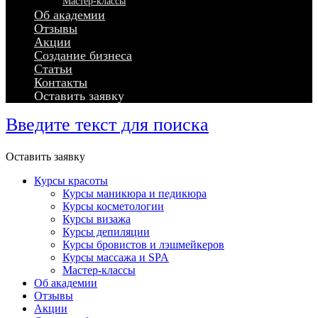
Мастер-классы
Об академии
Отзывы
Акции
Создание бизнеса
Статьи
Контакты
Оставить заявку
Введите текст для поиска
Оставить заявку
Курсы красоты
Курсы маникюра и педикюра
Курсы косметологии
Курсы визажа
Курсы депиляции
Курсы бровистов и лэшмейкеров
Курсы массажа и SPA
Мастер-классы
Об академии
Отзывы
Акции